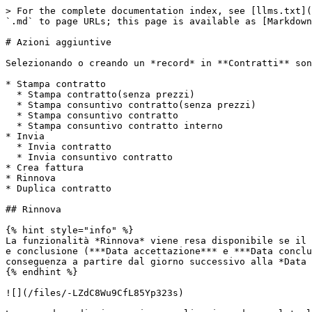
> For the complete documentation index, see [llms.txt](
`.md` to page URLs; this page is available as [Markdown
# Azioni aggiuntive

Selezionando o creando un *record* in **Contratti** son
* Stampa contratto

  * Stampa contratto(senza prezzi)

  * Stampa consuntivo contratto(senza prezzi)

  * Stampa consuntivo contratto

  * Stampa consuntivo contratto interno

* Invia

  * Invia contratto

  * Invia consuntivo contratto

* Crea fattura

* Rinnova

* Duplica contratto

## Rinnova

{% hint style="info" %}

La funzionalità *Rinnova* viene resa disponibile se il 
e conclusione (***Data accettazione*** e ***Data conclu
conseguenza a partire dal giorno successivo alla *Data 
{% endhint %}

![](/files/-LZdC8Wu9CfL85Yp323s)
