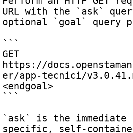
Perform an HTTP GET req
URL with the `ask` quer
optional `goal` query p
```

GET 
https://docs.openstaman
er/app-tecnici/v3.0.41.
<endgoal>

```

`ask` is the immediate 
specific, self-containe