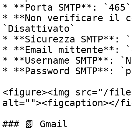
* **Porta SMTP**: `465`

* **Non verificare il c
`Disattivato`

* **Sicurezza SMTP**: `S
* **Email mittente**: `
* **Username SMTP**: `N
* **Password SMTP**: `p
<figure><img src="/file
alt=""><figcaption></fi
### 📗 Gmail
