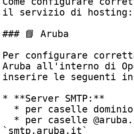
Come configurare corret
il servizio di hosting:

### 📘 Aruba

Per configurare corrett
Aruba all'interno di Op
inserire le seguenti in
* **Server SMTP:**

  * per caselle dominio: `smtps.aruba.it`

  * per caselle @aruba.it o @technet.it: 
`smtp.aruba.it`
