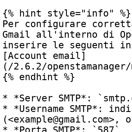
{% hint style="info" %}

Per configurare corrett
Gmail all'interno di Op
inserire le seguenti in
[Account email]
(/2.6.2/openstamanager/
{% endhint %}

* *Server SMTP*: `smtp.
* *Username SMTP*: indi
(<example@gmail.com>, o
* *Porta SMTP*: `587`
