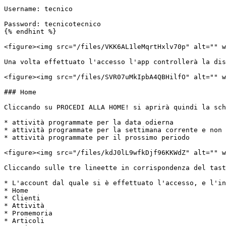
Username: tecnico

Password: tecnicotecnico

{% endhint %}

<figure><img src="/files/VKK6AL1leMqrtHxlv70p" alt="" w
Una volta effettuato l'accesso l'app controllerà la dis
<figure><img src="/files/SVR07uMkIpbA4QBHilfO" alt="" w
### Home

Cliccando su PROCEDI ALLA HOME! si aprirà quindi la sch
* attività programmate per la data odierna

* attività programmate per la settimana corrente e non 
* attività programmate per il prossimo periodo

<figure><img src="/files/kdJ0lL9wfkDjf96KKWdZ" alt="" w
Cliccando sulle tre lineette in corrispondenza del tast
* L'account dal quale si è effettuato l'accesso, e l'in
* Home

* Clienti

* Attività

* Promemoria

* Articoli
