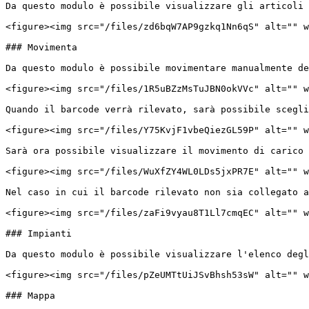
Da questo modulo è possibile visualizzare gli articoli 
<figure><img src="/files/zd6bqW7AP9gzkq1Nn6qS" alt="" w
### Movimenta

Da questo modulo è possibile movimentare manualmente de
<figure><img src="/files/1R5uBZzMsTuJBN0okVVc" alt="" w
Quando il barcode verrà rilevato, sarà possibile scegli
<figure><img src="/files/Y75KvjF1vbeQiezGL59P" alt="" w
Sarà ora possibile visualizzare il movimento di carico 
<figure><img src="/files/WuXfZY4WL0LDs5jxPR7E" alt="" w
Nel caso in cui il barcode rilevato non sia collegato a
<figure><img src="/files/zaFi9vyau8T1Ll7cmqEC" alt="" w
### Impianti

Da questo modulo è possibile visualizzare l'elenco degl
<figure><img src="/files/pZeUMTtUiJSvBhsh53sW" alt="" w
### Mappa
