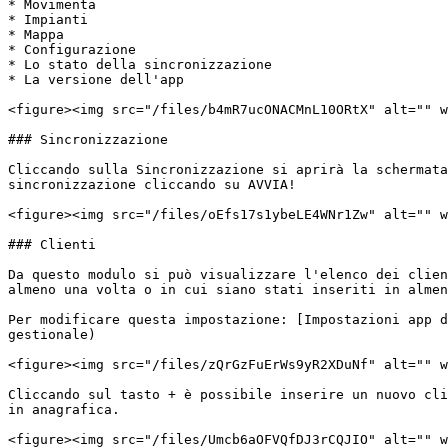
* Movimenta

* Impianti

* Mappa

* Configurazione

* Lo stato della sincronizzazione

* La versione dell'app

<figure><img src="/files/b4mR7ucONACMnL10ORtX" alt="" w
### Sincronizzazione

Cliccando sulla Sincronizzazione si aprirà la schermata
sincronizzazione cliccando su AVVIA!

<figure><img src="/files/oEfs17s1ybeLE4WNr1Zw" alt="" w
### Clienti

Da questo modulo si può visualizzare l'elenco dei clien
almeno una volta o in cui siano stati inseriti in almen
Per modificare questa impostazione: [Impostazioni app d
gestionale)

<figure><img src="/files/zQrGzFuErWs9yR2XDuNf" alt="" w
Cliccando sul tasto + è possibile inserire un nuovo cli
in anagrafica.

<figure><img src="/files/Umcb6aOFVQfDJ3rCQJIO" alt="" w