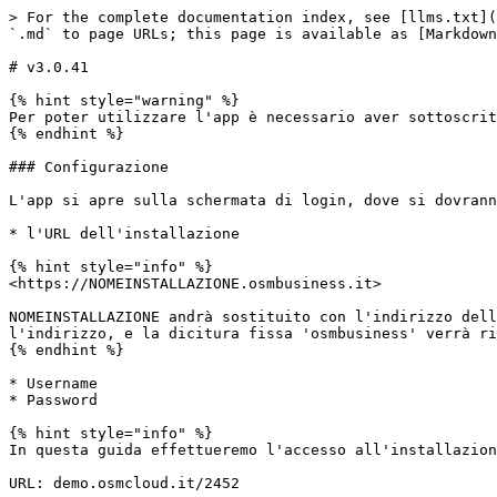
> For the complete documentation index, see [llms.txt](
`.md` to page URLs; this page is available as [Markdown
# v3.0.41

{% hint style="warning" %}

Per poter utilizzare l'app è necessario aver sottoscrit
{% endhint %}

### Configurazione

L'app si apre sulla schermata di login, dove si dovrann
* l'URL dell'installazione

{% hint style="info" %}

<https://NOMEINSTALLAZIONE.osmbusiness.it>

NOMEINSTALLAZIONE andrà sostituito con l'indirizzo dell
l'indirizzo, e la dicitura fissa 'osmbusiness' verrà ri
{% endhint %}

* Username

* Password

{% hint style="info" %}

In questa guida effettueremo l'accesso all'installazion
URL: demo.osmcloud.it/2452
