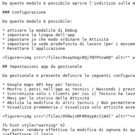
Da questo modulo è possibile aprire l'indirizzo sulla m
### Configurazione

Da questo modulo è possibile:

* attivare la modalità di Debug

* impostare la lingua dell'app

* impostare in che modo ordinare le Attività

* impostare la sede predefinita di lavoro (per i movime
* Resettare l'applicazione

<figure><img src="/files/0xayUogc8QjTNTPtnaHQ" alt="" w
## Impostazioni app da gestionale

Da gestionale è presente definire le seguenti configura
* Google maps API key per Tecnici

* Mostra i pezzi nell'app ai tecnici / Nascondi i prezz
* Sincronizza solo i Clienti per cui il Tecnico ha lavo
* Mesi per lo storico delle Attività

* Abilita la modifica di altri tecnici / Non permettere
* Visualizza promemoria / Visualizza solo attività asse
<figure><img src="/files/05RwjsMF8R4ypArI1A4l" alt=""><
{% hint style="warning" %}

Per poter rendere effettiva la modifica di ognuna di qu
rieffettuare il login.
