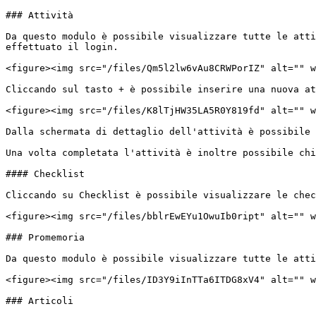
### Attività

Da questo modulo è possibile visualizzare tutte le atti
effettuato il login.

<figure><img src="/files/Qm5l2lw6vAu8CRWPorIZ" alt="" w
Cliccando sul tasto + è possibile inserire una nuova at
<figure><img src="/files/K8lTjHW35LA5R0Y819fd" alt="" w
Dalla schermata di dettaglio dell'attività è possibile 
Una volta completata l'attività è inoltre possibile chi
#### Checklist

Cliccando su Checklist è possibile visualizzare le chec
<figure><img src="/files/bblrEwEYu1OwuIb0ript" alt="" w
### Promemoria

Da questo modulo è possibile visualizzare tutte le atti
<figure><img src="/files/ID3Y9iInTTa6ITDG8xV4" alt="" w
### Articoli
